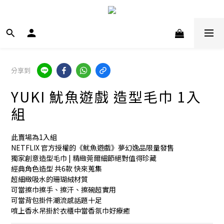
分享到
YUKI 魷魚遊戲 造型毛巾 1入
組
此賣場為1入組 
NETFLIX 官方授權的《魷魚遊戲》夢幻逸品限量發售
獨家創意造型毛巾 | 精緻莞爾細節絕對值得珍藏
經典角色造型 共6款 快來蒐集
超細緻吸水的珊瑚絨材質
可當擦巾擦手、擦汗、擦碗超實用
可當背包掛件潮流感話題十足
噴上香水吊掛於衣櫃中當香氛巾好療癒