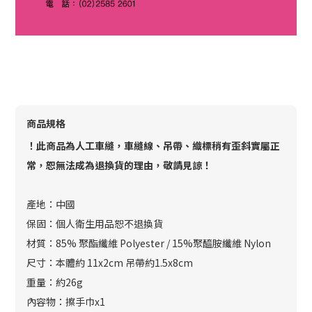
商品規格
！此商品為人工車縫，車縫線、吊帶、織標稍有歪斜實屬正
常，恕無法成為退換貨的理由，敬請見諒！
產地：中國
保固：個人衛生用品恕不退換貨
材質：85% 聚酯纖維 Polyester / 15%聚醯胺纖維 Nylon
尺寸：本體約 11x2cm 吊帶約1.5x8cm
重量：約26g
內容物：擦手巾x1