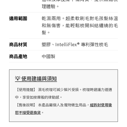
理體驗。
適用範圍
乾濕兩用。超柔軟刷毛對毛孩髮絲溫
和無傷害，能輕鬆梳開糾結纏繞的毛
髮。
商品材質
塑膠、IntelliFlex® 專利彈性梳毛
商品產地
中國製
💡 使用建議與須知
【使用提醒】 濕毛梳理可減少鱗片受損。梳理時建議力道適
中，享受如按摩般的律動感。
【售後說明】 本產品屬個人及寵物衛生用品，
經拆封使用後
恕不接受退換貨
。