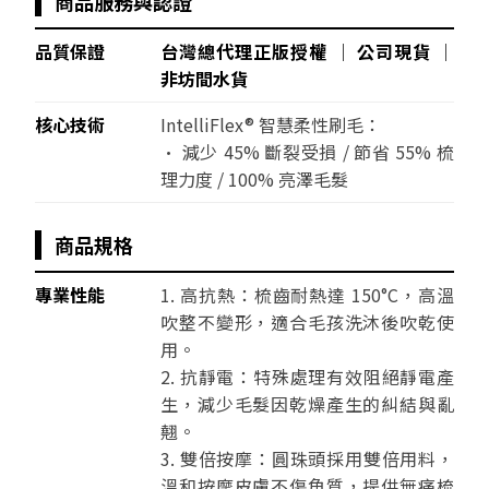
商品服務與認證
品質保證
台灣總代理正版授權 │ 公司現貨 │
非坊間水貨
核心技術
IntelliFlex® 智慧柔性刷毛：
• 減少 45% 斷裂受損 / 節省 55% 梳
理力度 / 100% 亮澤毛髮
商品規格
專業性能
1. 高抗熱：梳齒耐熱達 150°C，高溫
吹整不變形，適合毛孩洗沐後吹乾使
用。
2. 抗靜電：特殊處理有效阻絕靜電產
生，減少毛髮因乾燥產生的糾結與亂
翹。
3. 雙倍按摩：圓珠頭採用雙倍用料，
溫和按摩皮膚不傷角質，提供無痛梳