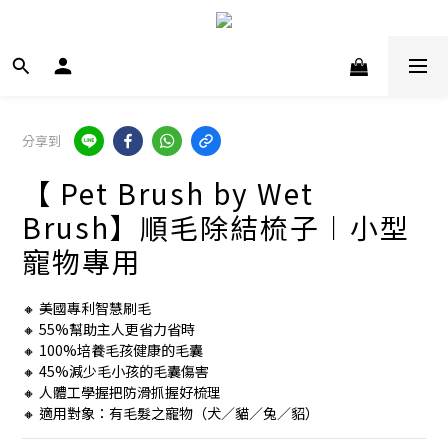
分享到
【 Pet Brush by Wet
Brush】順毛除結梳子︱小型
寵物專用
🔸 美國專利智慧刷毛
🔸 55%幫助主人更省力省時
🔸 100%培養毛孩健康的毛囊
🔸 45%減少毛小孩的毛囊傷害
🔸 人體工學握把防滑抓握好梳理
🔸 適用對象：有毛髮之寵物（犬／貓／兔／貂）