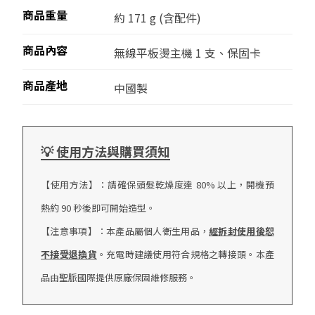
商品重量
約 171 g (含配件)
商品內容
無線平板燙主機 1 支、保固卡
商品產地
中國製
💡 使用方法與購買須知
【使用方法】：請確保頭髮乾燥度達 80% 以上，開機預
熱約 90 秒後即可開始造型。
【注意事項】：本產品屬個人衛生用品，
經拆封使用後恕
不接受退換貨
。充電時建議使用符合規格之轉接頭。本產
品由聖脈國際提供原廠保固維修服務。