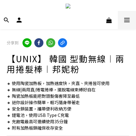
分享到
【UNIX】 韓國 型動無線︱兩
用捲髮棒︱邦妮粉
🔸 使用陶瓷加熱板，加熱速度快，夾直、夾捲皆可使用
🔸 無線|兩用直/捲電捲棒，擺脫電線束縛好自在
🔸 陶瓷加熱板能把對頭髮傷害降至最低
🔸 迷你設計操作簡單，輕巧隨身帶著走
🔸 安全鎖裝置，攜帶便利收納方便
🔸 鋰電池，使用USB Type C充電
🔸 充飽電最高可連續使用35分鐘
🔸 附有加熱板鎖確保收存安全