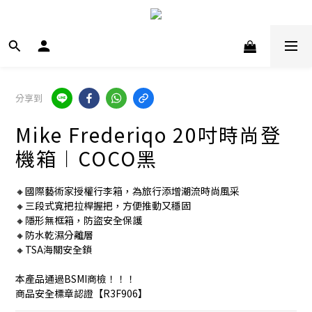
分享到
Mike Frederiqo 20吋時尚登
機箱︱COCO黑
🔸國際藝術家授權行李箱，為旅行添增潮流時尚風采
🔸三段式寬把拉桿握把，方便推動又穩固
🔸隱形無框箱，防盜安全保護
🔸防水乾濕分離層
🔸TSA海關安全鎖
本產品通過BSMI商檢！！！
商品安全標章認證【R3F906】