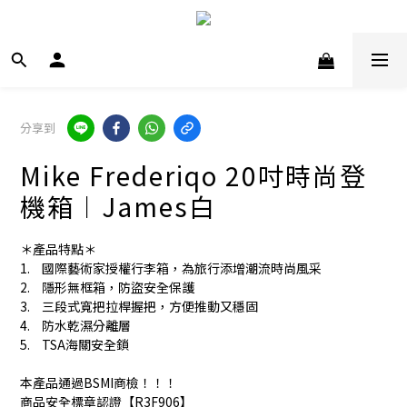
分享到
Mike Frederiqo 20吋時尚登
機箱︱James白
＊產品特點＊
1.	國際藝術家授權行李箱，為旅行添增潮流時尚風采
2.	隱形無框箱，防盜安全保護
3.	三段式寬把拉桿握把，方便推動又穩固
4.	防水乾濕分離層
5.	TSA海關安全鎖
本產品通過BSMI商檢！！！
商品安全標章認證【R3F906】