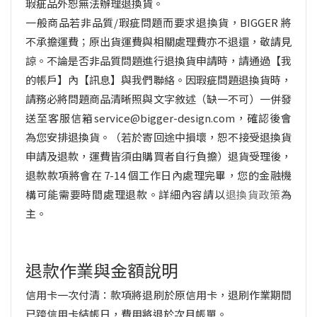
瑕疵品外恕無法辦理退換貨
。
一般商品若非品質/瑕疵問題而要求退換貨，
BIGGER 將
不承擔運費；原出貨運費與相關處理費亦不退還
，敬請見
諒。不論是否非品質問題進行退換貨申請時，請通過【我
的帳戶】內【訊息】與我們聯絡。因瑕疵問題退換貨時，
請務必將
問題商品清晰照與文字敘述（缺一不可）
一併發
送至客服信箱
service@bigger-design.com
，確認後會
為您安排退換貨。（若於寄回途中損壞，恕不接受退換貨
申請及退款，運費皆須由購買者自行負擔）退貨受理後，
退款款項將會在 7-14 個工作日內處理完畢，您的金融機
構可能需要時間處理退款。詳細內容請以
退換貨政策
為
主。
退款作業與金額說明
信用卡一次付清：款項將退刷於原信用卡，退刷作業期間
已跨信用卡結帳日，費用將退於次月帳單。