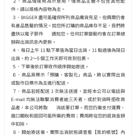
２．商品情境照為示意用，僅商品主體不包含其他配
件，請以規格內容物為主。
３．BIGGER 盡可能確保所列商品備貨充足，但偶爾仍會
有產品售罄的情況。如您所訂購的商品庫存不足，我們將
盡快以電子郵件 通知您。任何訂單變動均會在訂單總
額與出貨訊息內更新。
４．
每日上午 11 點下單皆為當日出貨，11 點過後為隔日
出貨
，約 2～5 個工作天即可收到包裹。
５．下單後依訂單收件順序開始寄送。
６．商品頁標示「預購、客製化」商品，將以實際出貨
或製作日標示為主進行配送。
７．商品若經配送 1 次無法送達，並經本公司以電話與
E-mail 均無法聯繫消費者逾三天者，或於到貨時
拒收商
品者，本公司將取 消該筆訂單
。而您仍需支付運費、
進口關稅和退回可能所需的費用；費用將從您的退貨金額
中扣除。
８．開始寄送後，實際出貨狀態請查看【我的帳號】內