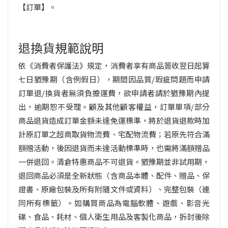
【訂單】。
退換貨規範說明
依《消費者保護法》規定，消費者享有商品簽收翌日起算
七日猶豫期（含例假日）
，期間因品質/瑕疵問題而申請
訂單退/換貨者無須負擔運費，欲申請者請於猶豫期內提
出，逾期恕不受理。顧及其他顧客權益，訂單單項/部分
商品退貨造成訂單金額未達免運標準，將於退貨退款時
加
計原訂單之超商取貨物流費、宅配物流費
；若原先符合滿
額贈活動，後因退貨而未達活動標準時，也需將滿額贈品
一併退回。
清倉特惠商品不可退貨。
猶豫期並非試用期，
退回商品必須是全新狀態（含商品本體、配件、贈品、保
證書、原廠包裝及所有附隨文件或資料）、完整包裝（連
同所有標籤）。如購買商品為電腦軟體、遊戲、影音光
碟、食品、耗材、
個人衛生用品及客製化商品，拆封後除