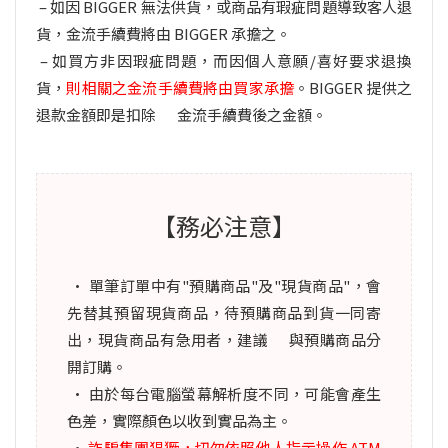
– 如因 BIGGER 無法供貨，或商品有瑕疵問題導致客人退
貨，金流手續費將由 BIGGER 承擔之。
–
如買方非因瑕疵問題，而因個人意願/喜好要求退換
貨，
則相關之金流手續費將由買家承擔
。BIGGER 提供之
退款金額即是扣除 金流手續費後之金額。
【務必注意】
· 單筆訂單中有"預購商品"及"現貨商品"，會
先替其預留現貨商品，
待預購商品到貨一同寄
出
，現貨商品有急用者，建議 與預購商品分
開訂購。
· 由於每台電腦螢幕解析度不同，可能會產生
色差，實際顏色以收到實品為主。
·
詐騙集團猖獗，切勿依照他人指示操作 ATM