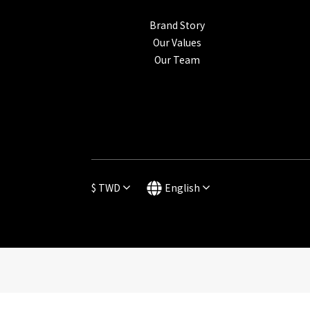
Brand Story
Our Values
Our Team
$
TWD
English