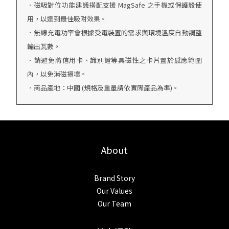
．磁吸對位功能建議搭配支援 MagSafe 之手機或保護殼使
用，以達到最佳吸附效果。
．無線充電功率會根據受電裝置的需求與環境溫度自動調整
輸出瓦數。
．請避免將信用卡、識別證等具磁性之卡片置於感應範圍
內，以免消磁損壞。
．商品產地：中國 (規格及重量請依實際產品為準)。
About
Brand Story
Our Values
Our Team