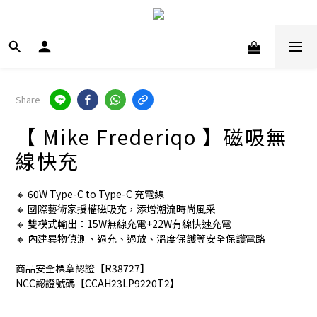
Share
【 Mike Frederiqo 】磁吸無
線快充
🔸 60W Type-C to Type-C 充電線
🔸 國際藝術家授權磁吸充，添增潮流時尚風采
🔸 雙模式輸出：15W無線充電+22W有線快速充電
🔸 內建異物偵測、過充、過放、溫度保護等安全保護電路
商品安全標章認證【R38727】
NCC認證號碼【CCAH23LP9220T2】