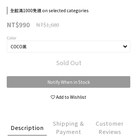
全館滿1000免運 on selected categories
NT$990
NT$1,680
Color
Sold Out
Notify When in Stock
Add to Wishlist
Shipping &
Customer
Description
Payment
Reviews