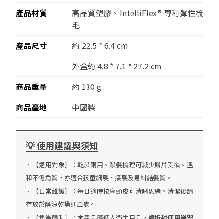
產品材質
高品質塑膠、IntelliFlex® 專利彈性梳
毛
產品尺寸
約 22.5
*
6.4 cm
外盒約 4.8
*
7.1
*
27.2 cm
商品重量
約 130 g
商品產地
中國製
💡 使用建議與須知
．【適用對象】：乾濕兩用。濕髮梳理可減少鱗片受損。溫
和不傷角質，亦適合孩童細髮、接髮及易糾結髮質。
．【日常維護】：每日適時按摩頭皮可清晰思緒。清潔後請
存放於陰涼乾燥通風處。
．【售後限制】：本產品屬個人衛生用品，
經拆封使用後恕