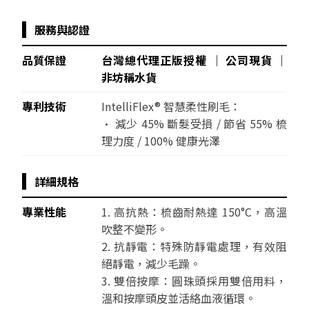
服務與認證
品質保證
台灣總代理正版授權 │ 公司現貨 │
非坊稱水貨
專利技術
IntelliFlex® 智慧柔性刷毛：
• 減少 45% 斷髮受損 / 節省 55% 梳
理力度 / 100% 健康光澤
詳細規格
專業性能
1. 高抗熱：梳齒耐熱達 150°C，高溫
吹整不變形。
2. 抗靜電：特殊防靜電處理，有效阻
絕靜電，減少毛躁。
3. 雙倍按摩：圓珠頭採用雙倍用料，
溫和按摩頭皮並活絡血液循環。