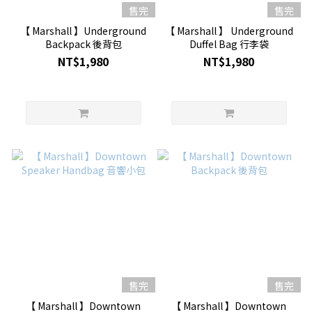
售完
售完
【 Marshall 】Underground
【 Marshall 】 Underground
Backpack 後背包
Duffel Bag 行李袋
NT$1,980
NT$1,980
售完
售完
【 Marshall 】Downtown
【 Marshall 】Downtown