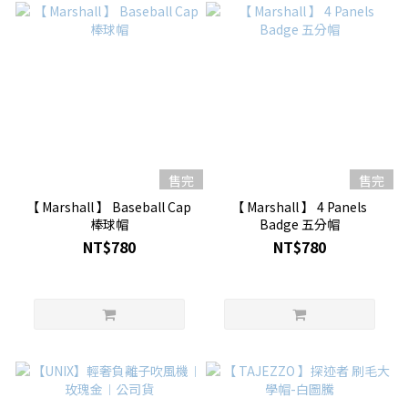
售完
售完
【 Marshall 】 Baseball Cap
【 Marshall 】 4 Panels
棒球帽
Badge 五分帽
NT$780
NT$780