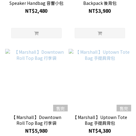
Speaker Handbag 音響小包
Backpack 後背包
NT$2,480
NT$3,980
售完
售完
【 Marshall 】Downtown
【 Marshall 】Uptown Tote
Roll Top Bag 行李袋
Bag 手提肩背包
NT$5,980
NT$4,380