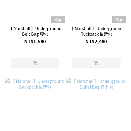
售完
售完
【 Marshall 】Underground
【 Marshall 】Underground
Belt Bag 腰包
Rucksack 後背包
NT$1,580
NT$2,480