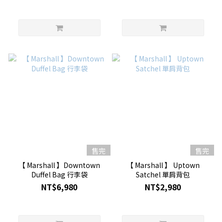
售完
售完
【 Marshall 】Downtown
【 Marshall 】 Uptown
Duffel Bag 行李袋
Satchel 單肩背包
NT$6,980
NT$2,980