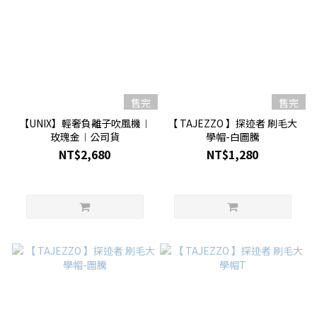
售完
售完
【UNIX】輕奢負離子吹風機︱
【 TAJEZZO 】探迹者 刷毛大
玫瑰金︱公司貨
學帽-白圖騰
NT$2,680
NT$1,280