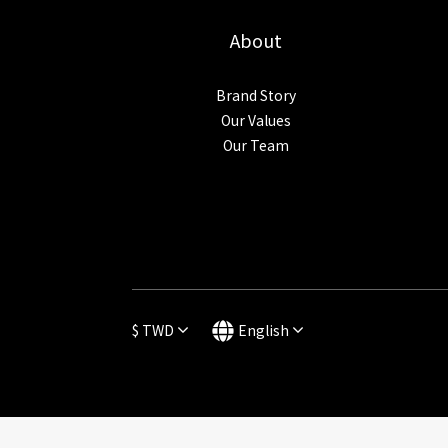
About
Brand Story
Our Values
Our Team
$
TWD
English