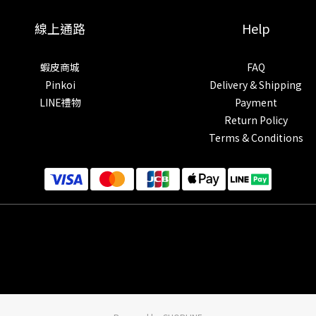
線上通路
Help
蝦皮商城
FAQ
Pinkoi
Delivery & Shipping
LINE禮物
Payment
Return Policy
Terms & Conditions