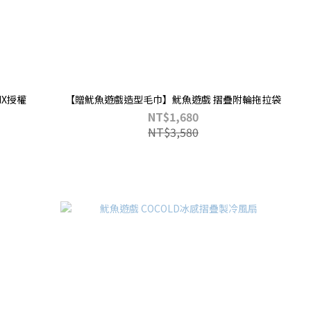
IX授權
【贈魷魚遊戲造型毛巾】魷魚遊戲 摺疊附輪拖拉袋
NT$1,680
NT$3,580