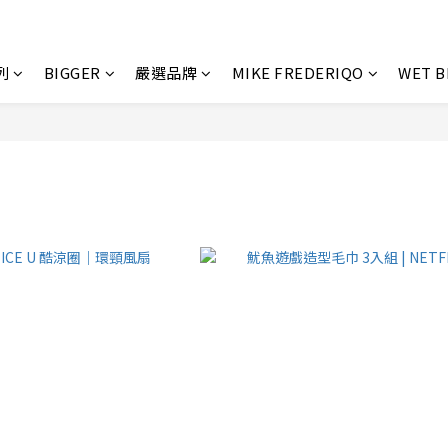
列
BIGGER
嚴選品牌
MIKE FREDERIQO
WET 