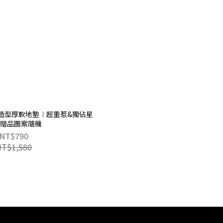
造型厚軟地墊︱超重惹&獨佔星
贈品圖案隨機
NT$790
NT$1,580