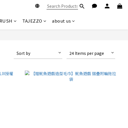
BRUSH
TAJEZZO
about us
Sort by
24 Items per page