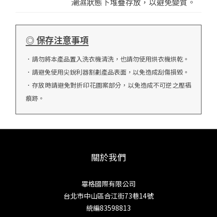
潮濕狀態下堆疊存放，以避免變質。
◎ 保存注意事項
．請勿將本產品置入洗衣機清洗，也請勿使用烘衣機烘乾。
．請避免使用尖銳利器割劃產品表面，以免造成刮傷損毀。
．存放時請避免對折印花圖案部分，以免造成不可逆之壓褶
痕跡。
關於我們
畢格國際有限公司
台北市中山區合江街73巷14號
統編83598813