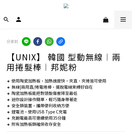
分享到
【UNIX】 韓國 型動無線︱兩
用捲髮棒︱邦妮粉
🔸 使用陶瓷加熱板，加熱速度快，夾直、夾捲皆可使用
🔸 無線|兩用直/捲電捲棒，擺脫電線束縛好自在
🔸 陶瓷加熱板能把對頭髮傷害降至最低
🔸 迷你設計操作簡單，輕巧隨身帶著走
🔸 安全鎖裝置，攜帶便利收納方便
🔸 鋰電池，使用USB Type C充電
🔸 充飽電最高可連續使用35分鐘
🔸 附有加熱板鎖確保收存安全