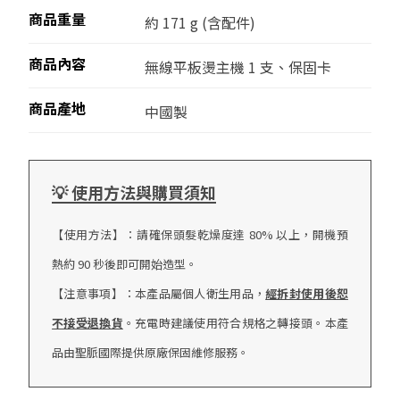
商品重量
約 171 g (含配件)
商品內容
無線平板燙主機 1 支、保固卡
商品產地
中國製
💡 使用方法與購買須知
【使用方法】：請確保頭髮乾燥度達 80% 以上，開機預
熱約 90 秒後即可開始造型。
【注意事項】：本產品屬個人衛生用品，
經拆封使用後恕
不接受退換貨
。充電時建議使用符合規格之轉接頭。本產
品由聖脈國際提供原廠保固維修服務。